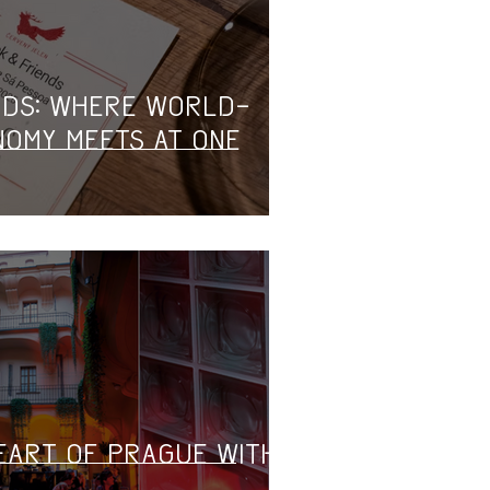
nds: Where World-
nomy Meets at One
Heart of Prague with