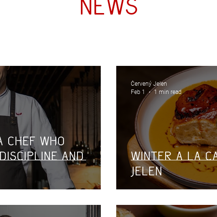
News
Červený Jelen
Feb 1
1 min read
A chef who
 discipline and
Winter à la C
Jelen