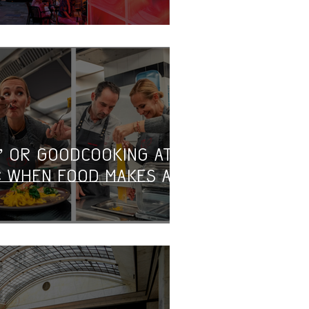
” or GoodCooking at
: When Food Makes a