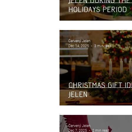
Jelen During th
Holidays Period
Červený Jelen
Dec 14, 2025
3 min read
Christmas gift i
Jelen
Červený Jelen
Dec 7, 2025
2 min read