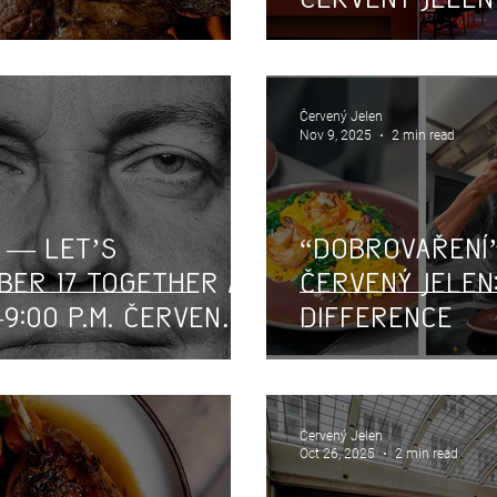
Červený Jelen
Nov 9, 2025
2 min read
 — Let’s
“Dobrovaření
er 17 Together /
Červený Jelen
9:00 p.m. Červený
Difference
Červený Jelen
Oct 26, 2025
2 min read