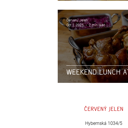
Červený Jelen
Oct 2, 2025
2 min read
Weekend lunch a
Červený
jelen
Hybernská 1034/5