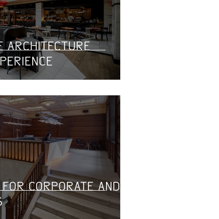
e Architecture
perience
 for Corporate and
s