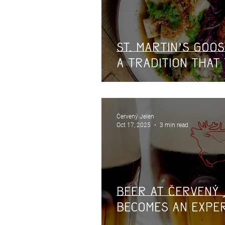
St. Martin’s Goos
A Tradition That
Červený Jelen
Oct 17, 2025
3 min read
Beer at Červený 
Becomes an Expe