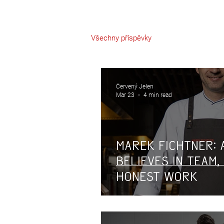
Všechny příspěvky
Červený Jelen
Mar 23
4 min read
Marek Fichtner: 
believes in team,
honest work