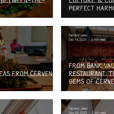
e Between-the-
Culture & Cui
Perfect Harm
Červený Jelen
Dec 14, 2025
4 min read
From Bank Va
deas from Červený
Restaurant: T
Gems of Červe
Červený Jelen
Nov 30, 2025
2 min read