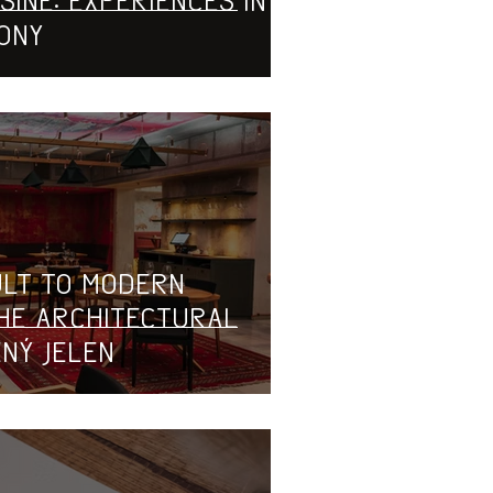
sine: Experiences in
ony
ult to Modern
he Architectural
ný Jelen