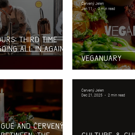
Červený Jelen
Jan 11
3 min read
urs: third time
oing all in again
VEGANUARY
Červený Jelen
Dec 21, 2025
2 min read
ague and Červený