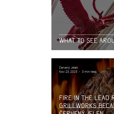
What to See Aro
Červený Jelen
Nov 23, 2025
3 min read
Fire in the lead
GRILLWORKS beca
červený jelen