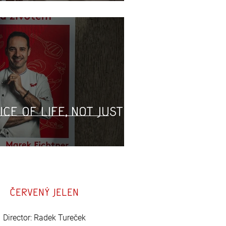
ice of life, not just
Červený Jelen
Director: Radek Tureček