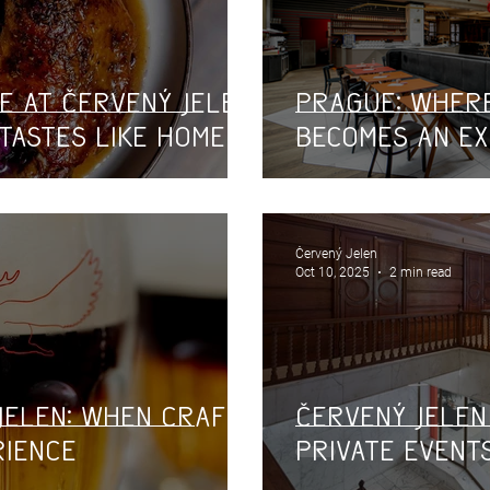
e at Červený Jelen:
Prague: Wher
 Tastes Like Home
Becomes an Ex
Červený Jelen
Oct 10, 2025
2 min read
Jelen: When Craft
Červený Jelen
rience
Private Event