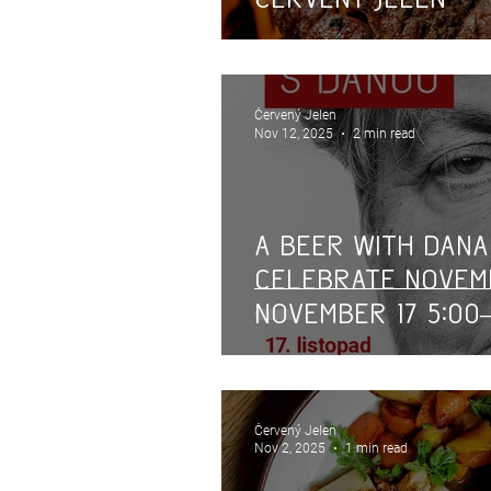
Červený Jelen
Nov 12, 2025
2 min read
A Beer with Dana
Celebrate Novemb
November 17 5:00–
Jelen
Červený Jelen
Nov 2, 2025
1 min read