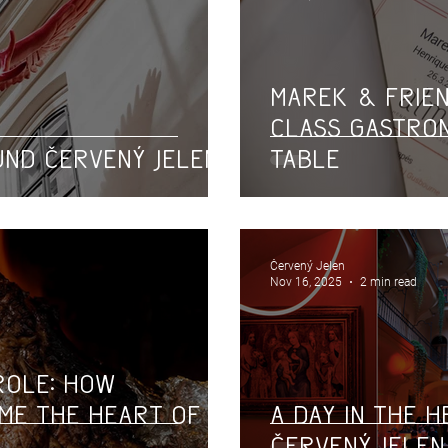
Marek & Frie
Class Gastro
und Červený Jelen
Table
Červený Jelen
Nov 16, 2025
2 min read
 role: How
me the heart of
A Day in the 
Červený Jelen