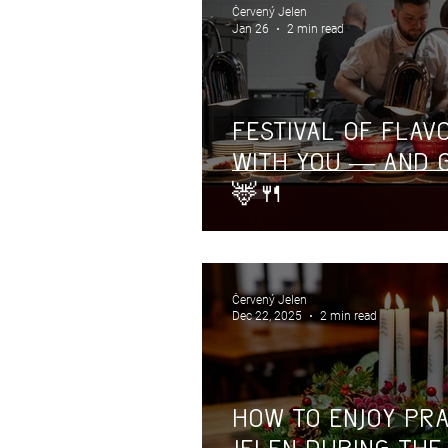
Červený Jelen
Jan 26
2 min read
Festival of Flavo
with you — and g
🦌🍴
Červený Jelen
Dec 22, 2025
2 min read
How to Enjoy Pr