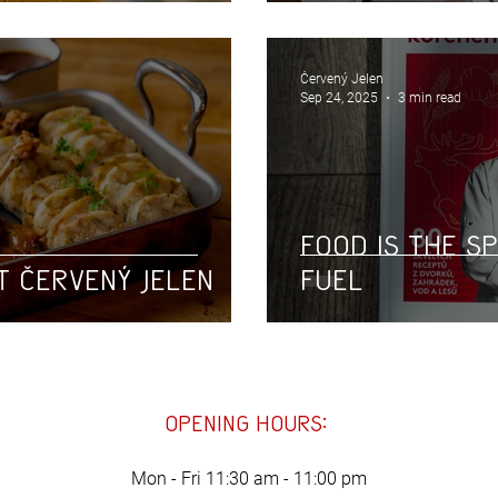
Červený Jelen
Sep 24, 2025
3 min read
Food is the sp
t Červený jelen
fuel
opening hours:
Mon - Fri
11:30 am - 11:00 pm