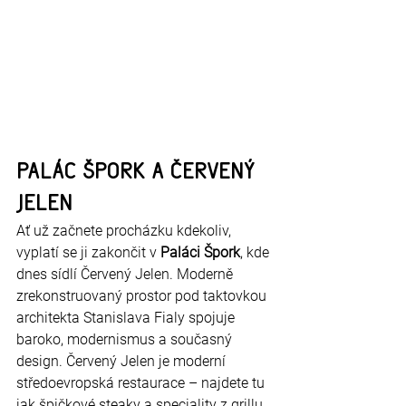
Palác Špork a Červený 
Jelen
Ať už začnete procházku kdekoliv, 
vyplatí se ji zakončit v 
Paláci Špork
, kde 
dnes sídlí Červený Jelen. Moderně 
zrekonstruovaný prostor pod taktovkou 
architekta Stanislava Fialy spojuje 
baroko, modernismus a současný 
design. Červený Jelen je moderní 
středoevropská restaurace – najdete tu 
jak špičkové steaky a speciality z grillu, 