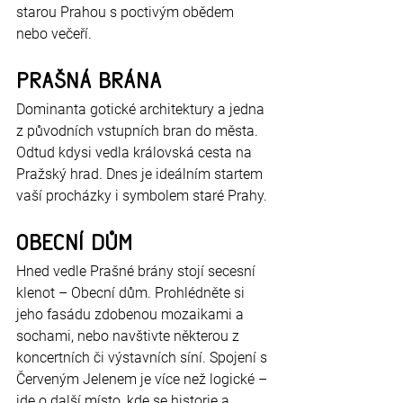
starou Prahou s poctivým obědem 
nebo večeří.
Prašná brána
Dominanta gotické architektury a jedna 
z původních vstupních bran do města. 
Odtud kdysi vedla královská cesta na 
Pražský hrad. Dnes je ideálním startem 
vaší procházky i symbolem staré Prahy.
Obecní dům
Hned vedle Prašné brány stojí secesní 
klenot – Obecní dům. Prohlédněte si 
jeho fasádu zdobenou mozaikami a 
sochami, nebo navštivte některou z 
koncertních či výstavních síní. Spojení s 
Červeným Jelenem je více než logické – 
jde o další místo, kde se historie a 