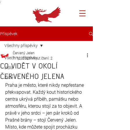
;
Příspěvek
Všechny příspěvky
Červený Jelen
Všechny příspěvky
7. 12. 2025
Minut čtení: 2
Co vidět v okolí
Jídlo
Červeného Jelena
Akce
Praha je město, které nikdy nepřestane 
překvapovat. Každý kout historického 
centra ukrývá příběh, památku nebo 
atmosféru, kterou stojí za to objevit. A 
právě v jeho srdci – jen pár kroků od 
Prašné brány – stojí Červený Jelen. 
Místo, kde můžete spojit procházku 