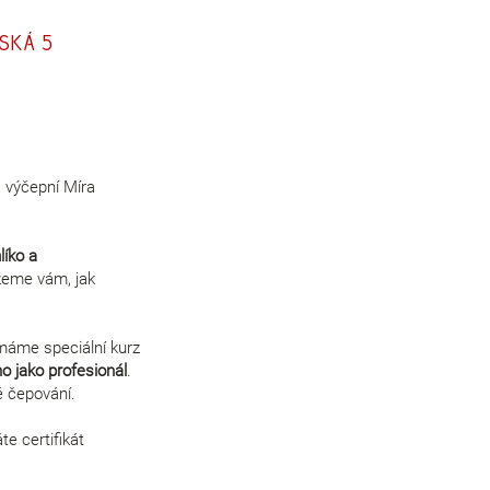
ská 5
a výčepní Míra
líko a
ážeme vám, jak
 máme speciální kurz
o jako profesionál
.
é čepování.
te certifikát