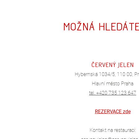
Možná hledáte
ČERVE
NÝ JEL
EN
Hybernská 1034/5, 110 00, P
Hlavní město Praha
tel. +420 735 123 647
REZERVACE zde
Kontakt na restauraci: