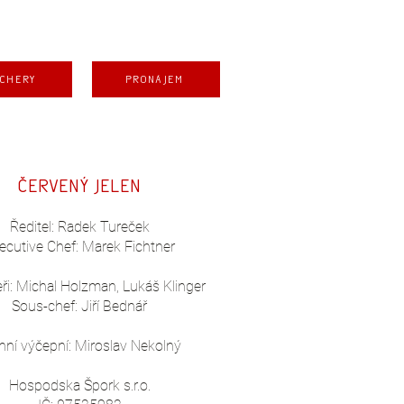
chery
Pronájem
Červený
Jelen
Ředitel: Radek Tureček
ecutive Chef:
Marek Fichtner
ři: Michal Holzman
, Lukáš Klinger
Sous-chef: Jiří Bednář
hní výčepní: Miroslav Nekolný
Hospodska Špork s.r.o
.