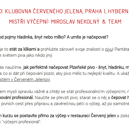
o: Klubovna Červeného Jelena, Praha 1, Hybern
Mistři výčepní: Miroslav Nekolný & team
pod pojmy hladinka, šnyt nebo mlíko? A umíte je načepovat?
 je to
stát za klikami a
prohlubte zároveň svoje znalosti o
pivu
! Pantát
 světem piva jako nikdo jiný.
vás naučíme,
jak perfektně načepovat Plzeňské pivo - šnyt, hladinku, m
na co si dát při čepování pozor, aby pivo mělo tu nejlepší kvalitu. A uk
systém v Červeném Jelenovi
.
 pivem myslí opravdu vážně a chtějí se stát profesionální/m výčepní/m,
ování profesionál.
Naučíte se převzít pivo, starat se o něj a
čepovat h
 pivních cest přes přípravu a závěrečnou péči o výčep, až po samotn
n kurzu se postavíte přímo za výčep v restauraci Červený jelen
a získá
 "výčepní profesionál".