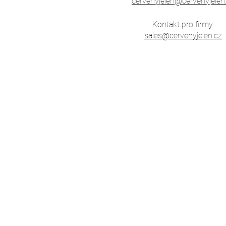
cervenyjelen@cervenyjelen
Kontakt pro firmy:
sales@cervenyjelen.cz