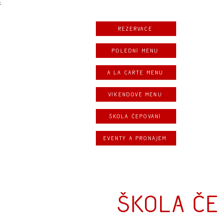
;
Rezervace
Polední menu
A la carte menu
Víkendové menu
Škola čepování
Eventy a pronájem
Škola če