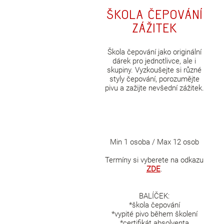
Škola čepování
zážitek
Škola čepování jako originální
dárek pro jednotlivce, ale i
skupiny. Vyzkoušejte si různé
styly čepování, porozumějte
pivu a zažijte nevšední zážitek.
Min 1 osoba / Max 12 osob
Termíny si vyberete na odkazu
ZDE
.
BALÍČEK:
*škola čepování
*vypité pivo během školení
*certifikát absolventa