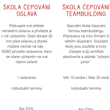
Škola čepování
Škola čepování
oslava
teambuilding
Překvapte své přátele
Speciální škola čepování
netradiční oslavou a přivítejte je
formou teambuildingu.
v roli výčepního. Stačí dorazit 30
Připraveno na míru firmám či
min před oslavou a zbytek
větším skupinám. Součástí
můžete nechat na nás.
školy jsou soutěže a kvízy.
NEBO přiveďte oslavence, který
Získejte svůj certifikát
se stane výčepním na své
absolventa a odznak "výčepní
vlastní oslavě.
junior".
1 oslavenec
Min 10 osoba / Max 20 osob
Individuální termíny
Individuální termíny
BALÍČEK:
BALÍČEK: