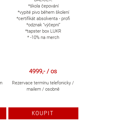
*škola čepování
*vypité pivo během školení
*certifikát absolventa - profi
*odznak “výčepní”
*tapster box LUKR
* -10% na merch
4999,- / os
em
Rezervace termínu telefonicky /
mailem / osobně
KOUPIT