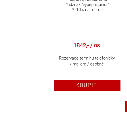
*odznak “výčepní junior”
* -10% na merch
1842,- / os
Rezervace termínu telefonicky
/ mailem / osobně
KOUPIT