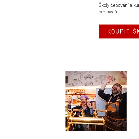
Školy čepování a kur
pro pivaře.
KOUPIT Š