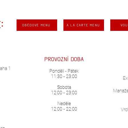
:
Obědové menu
A la carte menu
Vou
Provozní doba
raha 1
Pondělí
- Pátek
11:30 - 23:00
Ex
Sobota
Manaže
12:00 - 23:00
Neděle
12:00 - 22:00
Vrc