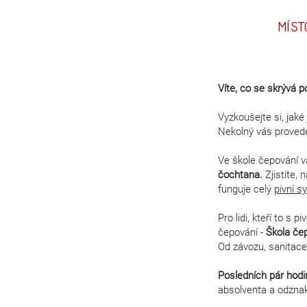
Míst
Víte, co se skrývá 
Vyzkoušejte si, jaké
Nekolný vás provede
Ve škole čepování 
čochtana.
Zjistíte, 
funguje celý
pivní 
Pro lidi, kteří to s
čepování -
Škola čep
Od závozu, sanitace
Posledních pár hodi
absolventa a odznak