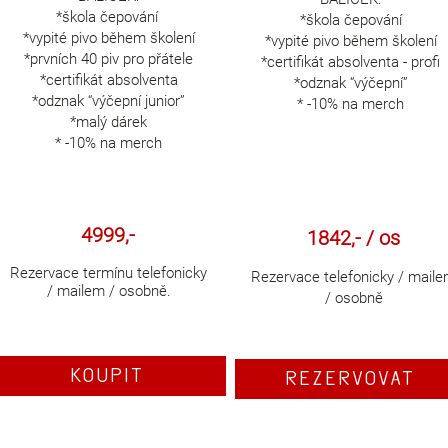
*škola čepování
*škola čepování
*vypité pivo během školení
*vypité pivo během školení
*prvních 40 piv pro přátele
*certifikát absolventa - profi
*certifikát absolventa
*odznak “výčepní”
*odznak “výčepní junior”
* -10% na merch
*malý dárek
* -10% na merch
4999,-
1842,- / os
Rezervace termínu telefonicky
Rezervace telefonicky / mail
/ mailem / osobně.
/ osobně
KOUPIT
REZERVOVAT