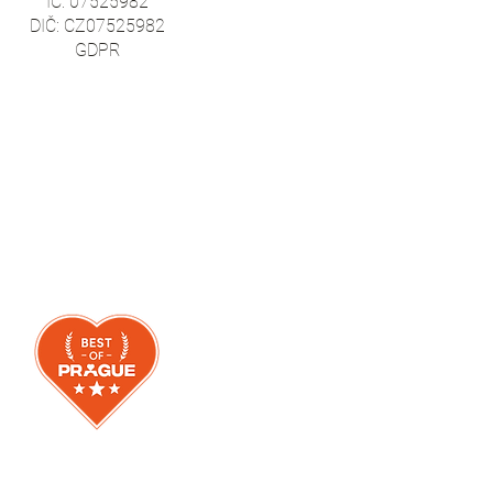
IČ: 0752
5982
DIČ: CZ07525982
GDPR