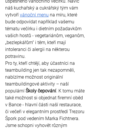
úspěšného vánočního večírku. Navíc 
náš kuchařský a cukrářský tým vám 
vytvoří
vánoční menu
 na míru, které 
bude odpovídat například vašemu 
tématu večírku i dietním požadavkům 
vašich hostů - vegetariánům, veganům, 
„bezlepkářům“ i těm, kteří mají 
intoleranci či alergii na některou 
potravinu.
Pro ty, kteří chtějí, aby účastníci na 
teambuilding jen tak nezapomněli, 
nabízíme možnost originální 
teambuildingové aktivity – naší 
populární 
Školy čepování
. K tomu máte 
také možnost si objednat firemní oběd 
v Bance - hlavní části naší restaurace, 
či večeři v elegantním prostředí Trezoru 
Špork pod vedením Marka Fichtnera. 
Jsme schopni vyhovět různým 