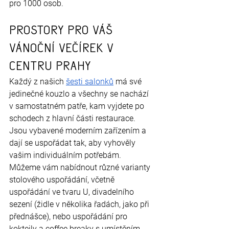
pro 1000 osob.
Prostory pro váš 
vánoční večírek v 
centru Prahy
Každý z našich
šesti salonků
 má své 
jedinečné kouzlo a všechny se nachází 
v samostatném patře, kam vyjdete po 
schodech z hlavní části restaurace. 
Jsou vybavené moderním zařízením a 
dají se uspořádat tak, aby vyhověly 
vašim individuálním potřebám. 
Můžeme vám nabídnout různé varianty 
stolového uspořádání, včetně 
uspořádání ve tvaru U, divadelního 
sezení (židle v několika řadách, jako při 
přednášce), nebo uspořádání pro 
koktejly a coffee breaky s umístěním 