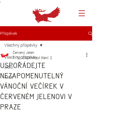
;
Příspěvek
Všechny příspěvky
Červený Jelen
Všechny příspěvky
1. 12. 2023
Minut čtení: 2
Uspořádejte
Jídlo
nezapomenutelný
Akce
vánoční večírek v
Červeném Jelenovi v
Praze