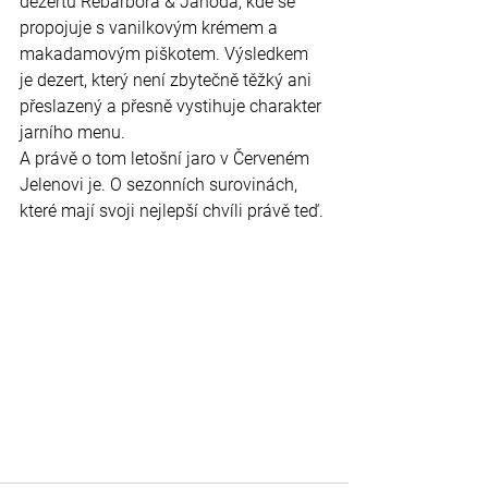
dezertu Rebarbora & Jahoda, kde se 
propojuje s vanilkovým krémem a 
makadamovým piškotem. Výsledkem 
je dezert, který není zbytečně těžký ani 
přeslazený a přesně vystihuje charakter 
jarního menu.
A právě o tom letošní jaro v Červeném 
Jelenovi je. O sezonních surovinách, 
které mají svoji nejlepší chvíli právě teď.