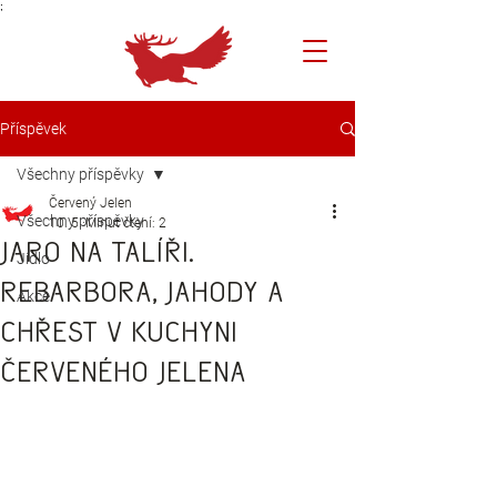
;
Příspěvek
Všechny příspěvky
Červený Jelen
Všechny příspěvky
10. 5.
Minut čtení: 2
Jaro na talíři.
Jídlo
Rebarbora, jahody a
Akce
chřest v kuchyni
Červeného Jelena