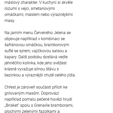
máslový charakter. V kuchyni si skvěle 
rozumí s vejci, smetanovými 
omáčkami, máslem nebo výraznějšími 
masy.
Na jarním menu Červeného Jelena se 
objevuje například v kombinaci se 
šafránovou omáčkou, bramborovým 
suflé se sýrem, vajíčkovou salsou a 
kapary. Další podobu dostává vedle 
jehněčího kolínka, kde jeho svěžest 
krásně vyvažuje silnou šťávu s 
bezinkou a výraznější chutě celého jídla.
Chřest je zároveň součástí příloh ke 
grilovaným masům. Doprovází 
například pomalu pečené hovězí hrudí 
„Brisket“ spolu s Grenaille bramborami, 
plochými zelenými fazolkami a 