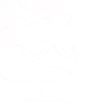
potrubí celé věže
150 kg
Váha tanků ve věži při plném
naplnění
9500 Kg
Maximální trvanlivost tanku po
naražení
4 - 5 dní
Váha naplněného tanku
710 Kg