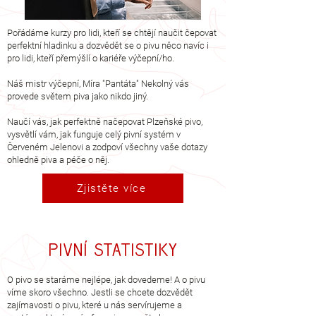
Pořádáme kurzy pro lidi, kteří se chtějí naučit čepovat
perfektní hladinku a dozvědět se o pivu něco navíc i
pro lidi, kteří přemýšlí o kariéře výčepní/ho.
Náš mistr výčepní, Míra "Pantáta" Nekolný vás
provede světem piva jako nikdo jiný.
Naučí vás, jak perfektně načepovat Plzeňské pivo,
vysvětlí vám, jak funguje celý pivní systém v
Červeném Jelenovi a zodpoví všechny vaše dotazy
ohledně piva a péče o něj.
Zjistěte více
Pivní statistiky
O pivo se staráme nejlépe, jak dovedeme! A o pivu
víme skoro všechno. Jestli se chcete dozvědět
zajímavosti o pivu, které u nás servírujeme a