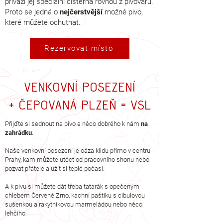
přiváží jej speciální cisterna rovnou z pivovaru.
Proto se jedná o
nejčerstvější
možné pivo,
které můžete ochutnat.
Rezervovat místo
Venkovní posezení
+ čepovaná plzeň = VSL
Přijďte si sednout na pivo a něco dobrého k nám
na
zahrádku
.
Naše venkovní posezení je oáza klidu přímo v centru
Prahy, kam můžete utéct od pracovního shonu nebo
pozvat přátele a užít si teplé počasí.
A k pivu si můžete dát třeba tatarák s opečeným
chlebem Červené Zrno, kachní paštiku s cibulovou
sušenkou a rakytníkovou marmeládou nebo něco
lehčího.