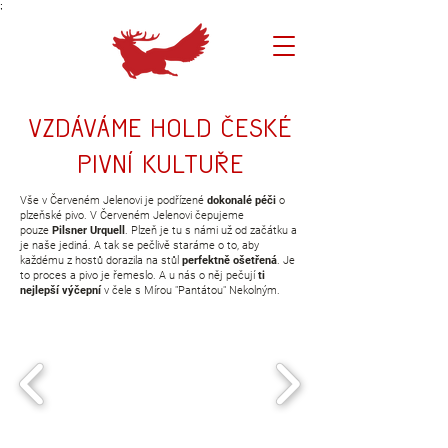
;
Vzdáváme hold české
pivní kultuře
Vše v
Červeném Jelenovi
je podřízené
dokonalé péči
o
plzeňské pivo. V Červeném Jelenovi čepujeme
pouze
Pilsner Urquell
. Plzeň je tu s námi už od začátku a
je naše jediná. A tak se pečlivě staráme o to, aby
každému z hostů dorazila na stůl
perfektně ošetřená
. Je
to proces a pivo je řemeslo. A u nás o něj pečují
ti
nejlepší výčepní
v čele s Mírou "Pantátou" Nekolným.