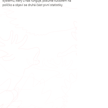
systému, který u nás funguje, posuňte kurzorem na
políčko a objeví se druhá část pivní statistiky.
Trvanlivost tanku
21 dní
Váha jednoho
prázdného tanku
180 Kg
Využitelný objem
tanku
529 L
Váží ochranné dekorativní