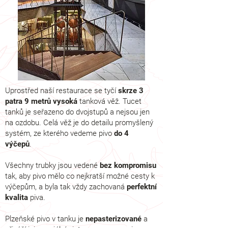
Uprostřed naší
restaurace
se tyčí
skrze 3
patra 9 metrů vysoká
tanková věž. Tucet
tanků je seřazeno do dvojstupů a nejsou jen
na ozdobu. Celá věž je do detailu promyšlený
systém, ze kterého vedeme pivo
do 4
výčepů
.
Všechny trubky jsou vedené
bez kompromisu
tak, aby pivo mělo co nejkratší možné cesty k
výčepům, a byla tak vždy zachovaná
perfektní
kvalita
piva.
Plzeňské pivo v tanku je
nepasterizované
a