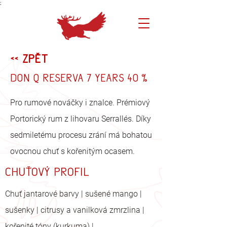
;
<< Zpět
Don Q Reserva 7 years 40 %
Pro rumové nováčky i znalce. Prémiový
Portorický rum z lihovaru Serrallés. Díky
sedmiletému procesu zrání má bohatou
ovocnou chuť s kořenitým ocasem.
Chuťový profil
Chuť jantarové barvy | sušené mango |
sušenky | citrusy a vanilková zmrzlina |
kořenité tóny (kurkuma) |