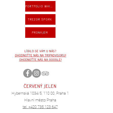
Portfolio whisky
Trezor Špork
Pronájem
Líbilo se vám u nás?
ohodnoťte nás na tripadvisoru!
ohodnoťte nás na google!
ČERVE
NÝ JEL
EN
Hybernská 1034/5, 110 00, Praha 1
Hlavní město Praha
tel. +420 735 123 647