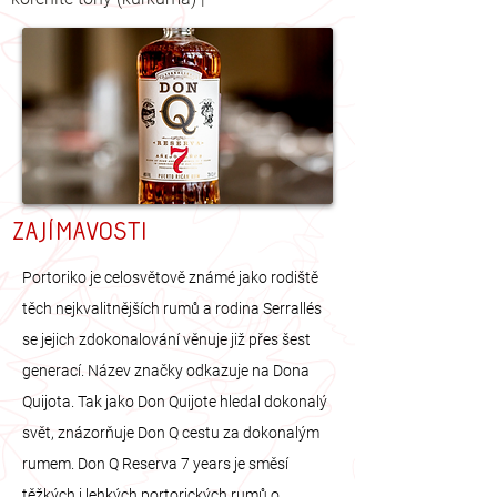
zajímavosti
Portoriko je celosvětově známé jako rodiště
těch nejkvalitnějších rumů a rodina Serrallés
se jejich zdokonalování věnuje již přes šest
generací. Název značky odkazuje na Dona
Quijota. Tak jako Don Quijote hledal dokonalý
svět, znázorňuje Don Q cestu za dokonalým
rumem. Don Q Reserva 7 years je směsí
těžkých i lehkých portorických rumů o