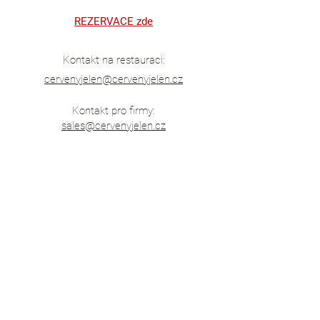
REZERVACE zde
Kontakt na restauraci:
cervenyjelen@cervenyjelen.cz
Kontakt pro firmy:
sales@cervenyjelen.cz
Provozní doba
Pondělí
- Pátek
11:30 - 23:00
Sobota
12:00 - 23:00
Neděle
12:00 - 22:00
Červený
Jelen